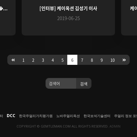
...
[인터뷰] 케이옥션 김성기 이사
케이
2019-06-25
1
2
3
4
5
6
7
8
9
10
검색
검색
DCC
센터
한국주얼리가치평가원
노바주얼리옥션
한국보석기술센터
주얼리 정보 포털
COPYRIGHT © GEMTLEMAN.COM ALL RIGHTS RESERVED.
ADMIN