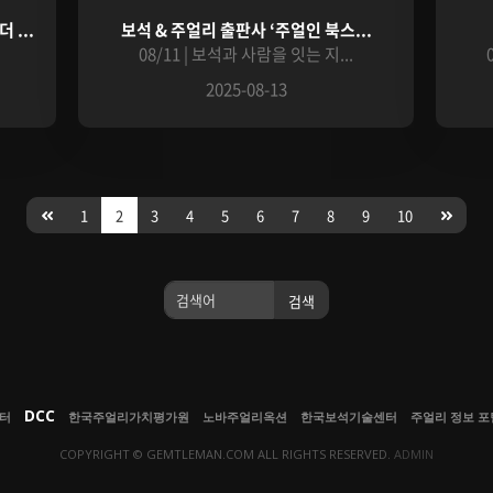
 ...
보석 & 주얼리 출판사 ‘주얼인 북스...
08/11 | 보석과 사람을 잇는 지...
2025-08-13
1
2
3
4
5
6
7
8
9
10
검색
검색
DCC
센터
한국주얼리가치평가원
노바주얼리옥션
한국보석기술센터
주얼리 정보 포털
COPYRIGHT © GEMTLEMAN.COM ALL RIGHTS RESERVED.
ADMIN